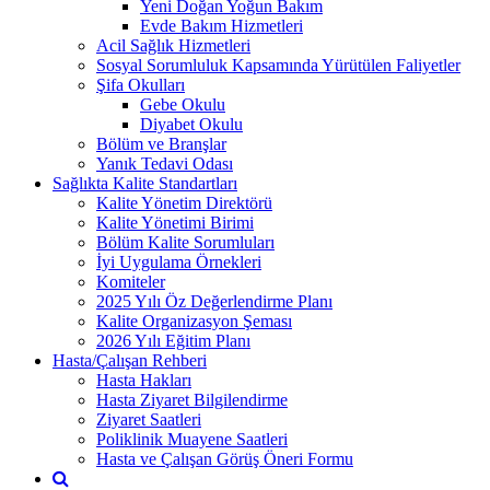
Yeni Doğan Yoğun Bakım
Evde Bakım Hizmetleri
Acil Sağlık Hizmetleri
Sosyal Sorumluluk Kapsamında Yürütülen Faliyetler
Şifa Okulları
Gebe Okulu
Diyabet Okulu
Bölüm ve Branşlar
Yanık Tedavi Odası
Sağlıkta Kalite Standartları
Kalite Yönetim Direktörü
Kalite Yönetimi Birimi
Bölüm Kalite Sorumluları
İyi Uygulama Örnekleri
Komiteler
2025 Yılı Öz Değerlendirme Planı
Kalite Organizasyon Şeması
2026 Yılı Eğitim Planı
Hasta/Çalışan Rehberi
Hasta Hakları
Hasta Ziyaret Bilgilendirme
Ziyaret Saatleri
Poliklinik Muayene Saatleri
Hasta ve Çalışan Görüş Öneri Formu