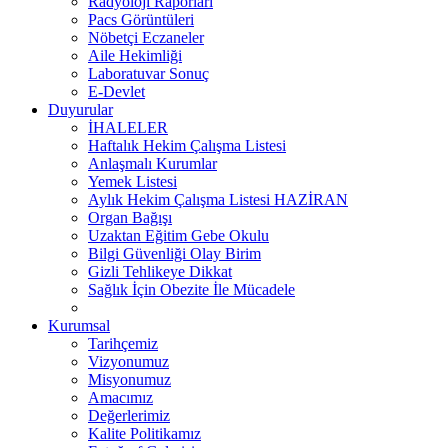
Radyoloji Raporları
Pacs Görüntüleri
Nöbetçi Eczaneler
Aile Hekimliği
Laboratuvar Sonuç
E-Devlet
Duyurular
İHALELER
Haftalık Hekim Çalışma Listesi
Anlaşmalı Kurumlar
Yemek Listesi
Aylık Hekim Çalışma Listesi HAZİRAN
Organ Bağışı
Uzaktan Eğitim Gebe Okulu
Bilgi Güvenliği Olay Birim
Gizli Tehlikeye Dikkat
Sağlık İçin Obezite İle Mücadele
Kurumsal
Tarihçemiz
Vizyonumuz
Misyonumuz
Amacımız
Değerlerimiz
Kalite Politikamız