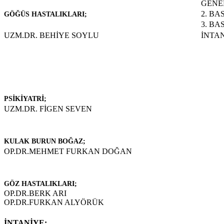
GENEL
2. B
GÖĞÜS HASTALIKLARI;
3. B
UZM.DR. BEHİYE SOYLU
İNTAN
PSİKİYATRİ;
UZM.DR. FİGEN SEVEN
KULAK BURUN BOĞAZ;
OP.DR.MEHMET FURKAN DOĞAN
GÖZ HASTALIKLARI;
OP.DR.BERK ARI
OP.DR.FURKAN ALYÖRÜK
İNTANİYE;