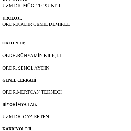
UZM.DR. MÜGE TOSUNER
ÜROLOJİ;
OP.DR.KADİR CEMİL DEMİREL
ORTOPEDİ;
OP.DR.BÜNYAMİN KILIÇLI
OP.DR. ŞENOL AYDIN
GENEL CERRAHİ;
OP.DR.MERTCAN TEKNECİ
BİYOKİMYA LAB;
UZM.DR. OYA ERTEN
KARDİYOLOJİ;