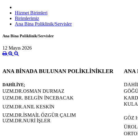
Hizmet Birimleri
Birimlerimiz
Ana Bina Poliklinik/Servisler
Ana Bina Poliklinik/Servisler
12 Mayıs 2026
ANA BİNADA BULUNAN POLİKLİNİKLER
ANA 
DAHİL
DAHİLİYE;
UZM.DR.OSMAN DURMAZ
GÖĞÜ
UZM.DR. BELGİN İNCEBACAK
KARDİ
KULA
UZM.DR.ANIL KESKİN
UZM.DR.İSMAİL ÖZGÜR ÇALIM
GÖZ 
UZM.DR.NURİ İŞLER
ÜROLO
ORTOP