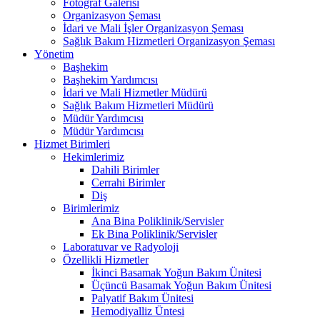
Fotoğraf Galerisi
Organizasyon Şeması
İdari ve Mali İşler Organizasyon Şeması
Sağlık Bakım Hizmetleri Organizasyon Şeması
Yönetim
Başhekim
Başhekim Yardımcısı
İdari ve Mali Hizmetler Müdürü
Sağlık Bakım Hizmetleri Müdürü
Müdür Yardımcısı
Müdür Yardımcısı
Hizmet Birimleri
Hekimlerimiz
Dahili Birimler
Cerrahi Birimler
Diş
Birimlerimiz
Ana Bina Poliklinik/Servisler
Ek Bina Poliklinik/Servisler
Laboratuvar ve Radyoloji
Özellikli Hizmetler
İkinci Basamak Yoğun Bakım Ünitesi
Üçüncü Basamak Yoğun Bakım Ünitesi
Palyatif Bakım Ünitesi
Hemodiyalliz Üntesi