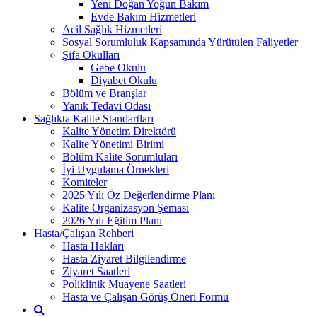
Yeni Doğan Yoğun Bakım
Evde Bakım Hizmetleri
Acil Sağlık Hizmetleri
Sosyal Sorumluluk Kapsamında Yürütülen Faliyetler
Şifa Okulları
Gebe Okulu
Diyabet Okulu
Bölüm ve Branşlar
Yanık Tedavi Odası
Sağlıkta Kalite Standartları
Kalite Yönetim Direktörü
Kalite Yönetimi Birimi
Bölüm Kalite Sorumluları
İyi Uygulama Örnekleri
Komiteler
2025 Yılı Öz Değerlendirme Planı
Kalite Organizasyon Şeması
2026 Yılı Eğitim Planı
Hasta/Çalışan Rehberi
Hasta Hakları
Hasta Ziyaret Bilgilendirme
Ziyaret Saatleri
Poliklinik Muayene Saatleri
Hasta ve Çalışan Görüş Öneri Formu