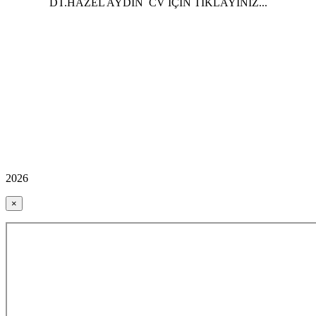
DT.HAZEL AYDIN CV İÇİN TIKLAYINIZ...
2026
×