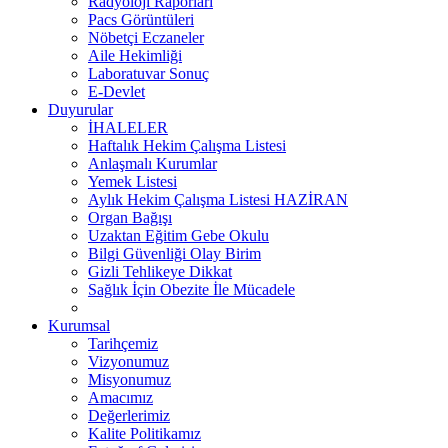
Radyoloji Raporları
Pacs Görüntüleri
Nöbetçi Eczaneler
Aile Hekimliği
Laboratuvar Sonuç
E-Devlet
Duyurular
İHALELER
Haftalık Hekim Çalışma Listesi
Anlaşmalı Kurumlar
Yemek Listesi
Aylık Hekim Çalışma Listesi HAZİRAN
Organ Bağışı
Uzaktan Eğitim Gebe Okulu
Bilgi Güvenliği Olay Birim
Gizli Tehlikeye Dikkat
Sağlık İçin Obezite İle Mücadele
Kurumsal
Tarihçemiz
Vizyonumuz
Misyonumuz
Amacımız
Değerlerimiz
Kalite Politikamız