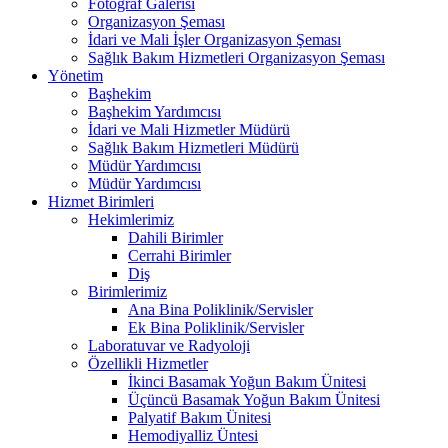
Fotoğraf Galerisi
Organizasyon Şeması
İdari ve Mali İşler Organizasyon Şeması
Sağlık Bakım Hizmetleri Organizasyon Şeması
Yönetim
Başhekim
Başhekim Yardımcısı
İdari ve Mali Hizmetler Müdürü
Sağlık Bakım Hizmetleri Müdürü
Müdür Yardımcısı
Müdür Yardımcısı
Hizmet Birimleri
Hekimlerimiz
Dahili Birimler
Cerrahi Birimler
Diş
Birimlerimiz
Ana Bina Poliklinik/Servisler
Ek Bina Poliklinik/Servisler
Laboratuvar ve Radyoloji
Özellikli Hizmetler
İkinci Basamak Yoğun Bakım Ünitesi
Üçüncü Basamak Yoğun Bakım Ünitesi
Palyatif Bakım Ünitesi
Hemodiyalliz Üntesi