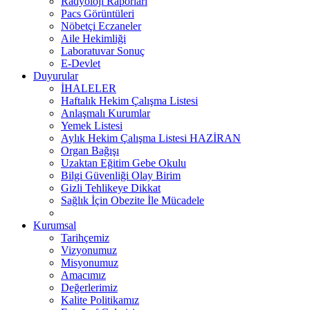
Radyoloji Raporları
Pacs Görüntüleri
Nöbetçi Eczaneler
Aile Hekimliği
Laboratuvar Sonuç
E-Devlet
Duyurular
İHALELER
Haftalık Hekim Çalışma Listesi
Anlaşmalı Kurumlar
Yemek Listesi
Aylık Hekim Çalışma Listesi HAZİRAN
Organ Bağışı
Uzaktan Eğitim Gebe Okulu
Bilgi Güvenliği Olay Birim
Gizli Tehlikeye Dikkat
Sağlık İçin Obezite İle Mücadele
Kurumsal
Tarihçemiz
Vizyonumuz
Misyonumuz
Amacımız
Değerlerimiz
Kalite Politikamız