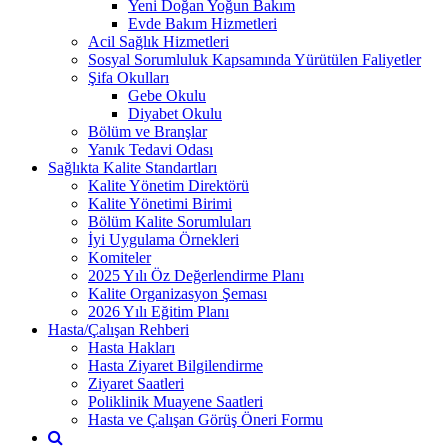
Yeni Doğan Yoğun Bakım
Evde Bakım Hizmetleri
Acil Sağlık Hizmetleri
Sosyal Sorumluluk Kapsamında Yürütülen Faliyetler
Şifa Okulları
Gebe Okulu
Diyabet Okulu
Bölüm ve Branşlar
Yanık Tedavi Odası
Sağlıkta Kalite Standartları
Kalite Yönetim Direktörü
Kalite Yönetimi Birimi
Bölüm Kalite Sorumluları
İyi Uygulama Örnekleri
Komiteler
2025 Yılı Öz Değerlendirme Planı
Kalite Organizasyon Şeması
2026 Yılı Eğitim Planı
Hasta/Çalışan Rehberi
Hasta Hakları
Hasta Ziyaret Bilgilendirme
Ziyaret Saatleri
Poliklinik Muayene Saatleri
Hasta ve Çalışan Görüş Öneri Formu