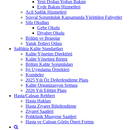
Yeni Doğan Yoğun Bakım
Evde Bakım Hizmetleri
Acil Sağlık Hizmetleri
Sosyal Sorumluluk Kapsamında Yürütülen Faliyetler
Şifa Okulları
Gebe Okulu
Diyabet Okulu
Bölüm ve Branşlar
Yanık Tedavi Odası
Sağlıkta Kalite Standartları
Kalite Yönetim Direktörü
Kalite Yönetimi Birimi
Bölüm Kalite Sorumluları
İyi Uygulama Örnekleri
Komiteler
2025 Yılı Öz Değerlendirme Planı
Kalite Organizasyon Şeması
2026 Yılı Eğitim Planı
Hasta/Çalışan Rehberi
Hasta Hakları
Hasta Ziyaret Bilgilendirme
Ziyaret Saatleri
Poliklinik Muayene Saatleri
Hasta ve Çalışan Görüş Öneri Formu