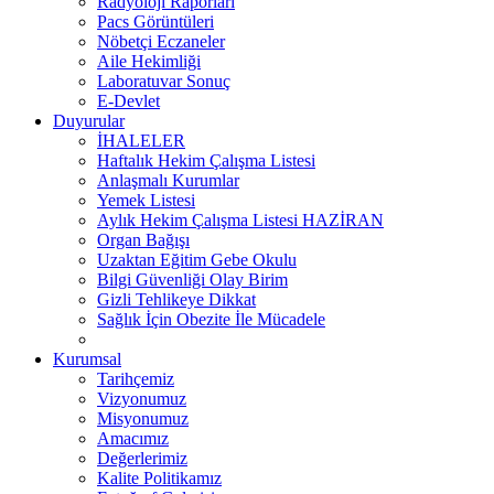
Radyoloji Raporları
Pacs Görüntüleri
Nöbetçi Eczaneler
Aile Hekimliği
Laboratuvar Sonuç
E-Devlet
Duyurular
İHALELER
Haftalık Hekim Çalışma Listesi
Anlaşmalı Kurumlar
Yemek Listesi
Aylık Hekim Çalışma Listesi HAZİRAN
Organ Bağışı
Uzaktan Eğitim Gebe Okulu
Bilgi Güvenliği Olay Birim
Gizli Tehlikeye Dikkat
Sağlık İçin Obezite İle Mücadele
Kurumsal
Tarihçemiz
Vizyonumuz
Misyonumuz
Amacımız
Değerlerimiz
Kalite Politikamız