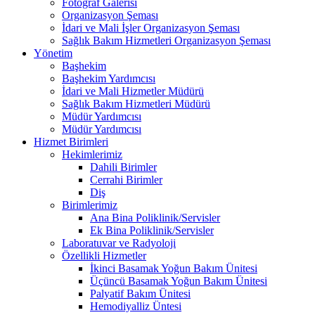
Fotoğraf Galerisi
Organizasyon Şeması
İdari ve Mali İşler Organizasyon Şeması
Sağlık Bakım Hizmetleri Organizasyon Şeması
Yönetim
Başhekim
Başhekim Yardımcısı
İdari ve Mali Hizmetler Müdürü
Sağlık Bakım Hizmetleri Müdürü
Müdür Yardımcısı
Müdür Yardımcısı
Hizmet Birimleri
Hekimlerimiz
Dahili Birimler
Cerrahi Birimler
Diş
Birimlerimiz
Ana Bina Poliklinik/Servisler
Ek Bina Poliklinik/Servisler
Laboratuvar ve Radyoloji
Özellikli Hizmetler
İkinci Basamak Yoğun Bakım Ünitesi
Üçüncü Basamak Yoğun Bakım Ünitesi
Palyatif Bakım Ünitesi
Hemodiyalliz Üntesi